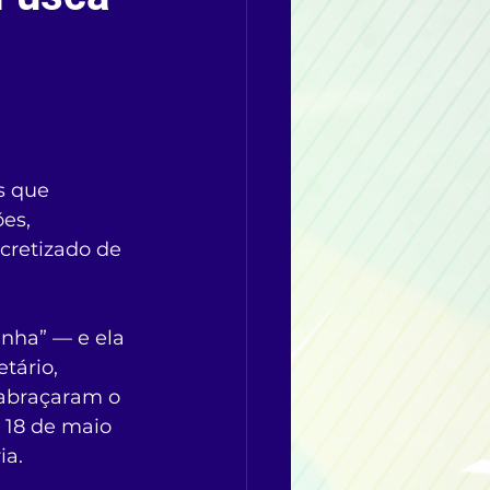
s que 
es, 
cretizado de 
inha” — e ela 
tário, 
 abraçaram o 
 18 de maio 
ia.