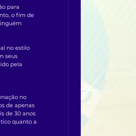
ão para 
to, o fim de 
ninguém 
 no estilo 
m seus 
ido pela 
enação no 
tos de apenas 
is de 30 anos 
tico quanto a 