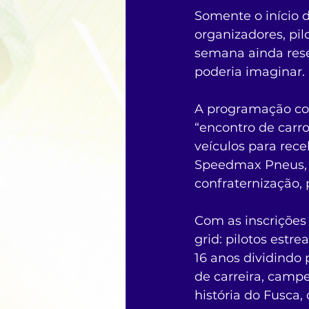
Somente o início d
organizadores, pil
semana ainda rese
poderia imaginar.
A programação com
“encontro de carr
veículos para rec
Speedmax Pneus, 
confraternização, 
Com as inscrições
grid: pilotos estr
16 anos dividindo
de carreira, camp
história do Fusca,