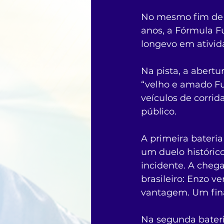
No mesmo fim de 
anos, a Fórmula Fu
longevo em ativid
Na pista, a aber
“velho e amado Fu
veículos de corrid
público.
A primeira bateria
um duelo históric
incidente. A cheg
brasileiro: Enzo 
vantagem. Um fina
Na segunda bateri