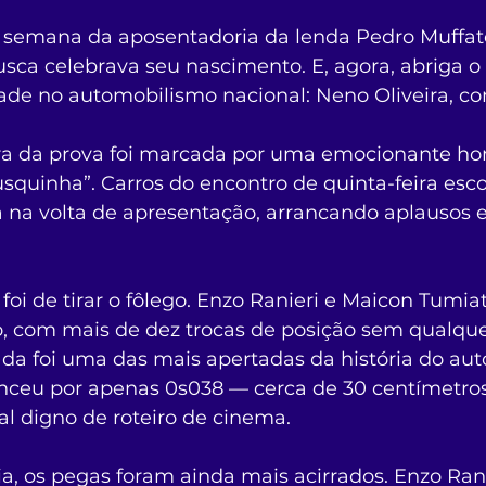
semana da aposentadoria da lenda Pedro Muffato
sca celebrava seu nascimento. E, agora, abriga o 
ade no automobilismo nacional: Neno Oliveira, co
tura da prova foi marcada por uma emocionante 
squinha”. Carros do encontro de quinta-feira esco
a na volta de apresentação, arrancando aplausos e
 foi de tirar o fôlego. Enzo Ranieri e Maicon Tumia
o, com mais de dez trocas de posição sem qualque
ada foi uma das mais apertadas da história do au
venceu por apenas 0s038 — cerca de 30 centímetros
l digno de roteiro de cinema.
a, os pegas foram ainda mais acirrados. Enzo Ran