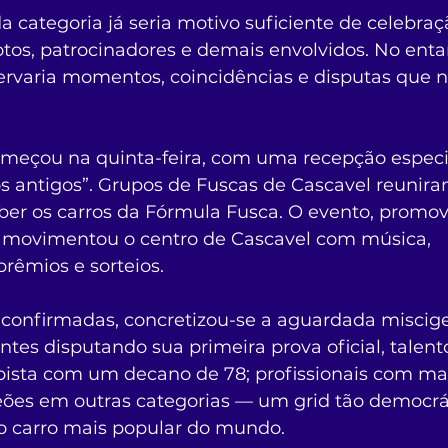
a categoria já seria motivo suficiente de celebraç
otos, patrocinadores e demais envolvidos. No entan
rvaria momentos, coincidências e disputas que 
eçou na quinta-feira, com uma recepção especial
os antigos”. Grupos de Fuscas de Cascavel reunira
eber os carros da Fórmula Fusca. O evento, promov
movimentou o centro de Cascavel com música, 
prêmios e sorteios.
 confirmadas, concretizou-se a aguardada miscig
eantes disputando sua primeira prova oficial, talen
 pista com um decano de 78; profissionais com ma
eões em outras categorias — um grid tão democrá
 o carro mais popular do mundo.