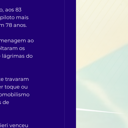
, aos 83 
piloto mais 
m 78 anos.
homenagem ao 
ltaram os 
 lágrimas do 
te travaram 
r toque ou 
tomobilismo 
 de 
ieri venceu 