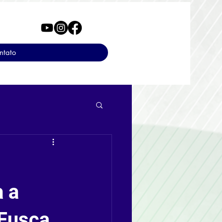
ntato
a a
 Fusca